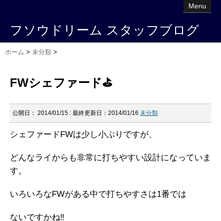
Menu
フソウドリーム スタッフブログ
ホーム
>
未分類
>
FWシェファード⛳️
公開日：
2014/01/15
: 最終更新日：2014/01/16
未分類
シェファードFWは少し小ぶりですが、
どんなライからも非常に打ちやすい設計になっていま
す。
いろいろなFWがある中で打ちやすさは1番では
ないですかね‼︎