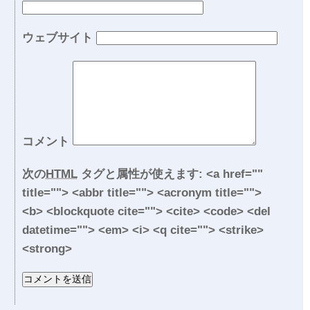
ウェブサイト
コメント
次の
HTML
タグと属性が使えます:
<a href=""
title=""> <abbr title=""> <acronym title="">
<b> <blockquote cite=""> <cite> <code> <del
datetime=""> <em> <i> <q cite=""> <strike>
<strong>