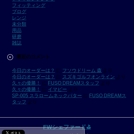
フィッティング
ブログ
レンジ
未分類
用品
研磨
雑誌
最近のコメント
今日のオーダーは？
に
フソウドリーム 森
より
今日のオーダーは？
に
スズキゴルフオンライン
より
久々の優勝！
に
FUSO DREAMスタッフ
より
久々の優勝！
に
イマピー
より
SP-005 スラロームネックパター
に
FUSO DREAMス
タッフ
より
FWシェファード⛳️