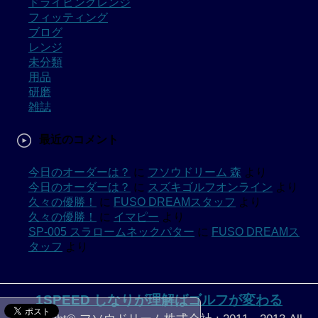
ドライビングレンジ
フィッティング
ブログ
レンジ
未分類
用品
研磨
雑誌
最近のコメント
今日のオーダーは？
に
フソウドリーム 森
より
今日のオーダーは？
に
スズキゴルフオンライン
より
久々の優勝！
に
FUSO DREAMスタッフ
より
久々の優勝！
に
イマピー
より
SP-005 スラロームネックパター
に
FUSO DREAMス
タッフ
より
1SPEED しなりが理解ばゴルフが変わる