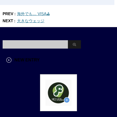
PREV :
海外でも… VISA⛳️
NEXT :
大きなウェッジ
NEW ENTRY