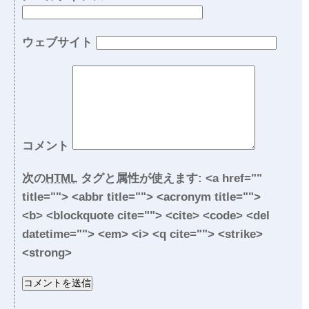
ウェブサイト
コメント
次の
HTML
タグと属性が使えます:
<a href=""
title=""> <abbr title=""> <acronym title="">
<b> <blockquote cite=""> <cite> <code> <del
datetime=""> <em> <i> <q cite=""> <strike>
<strong>