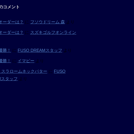
のコメント
オーダーは？
に
フソウドリーム 森
より
オーダーは？
に
スズキゴルフオンライン
優勝！
に
FUSO DREAMスタッフ
より
優勝！
に
イマピー
より
05 スラロームネックパター
に
FUSO
AMスタッフ
より