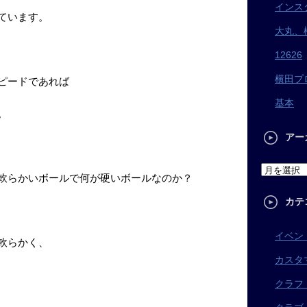
インス
ています。
大丸、
12626
横田プ
ピードであれば
基本
。
アー
軟らかいボールで何が硬いボールなのか？
カテ
イベン
軟らかく、
カスタ
クラフ