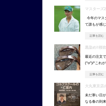
マスターズ2
今年のマスタ
て誰もが感
記事を読む
黒染め‼桜
最近の注文です
(^o^)/*こ
記事を読む
大丸東京店
未だ寒い日が
なる春の到