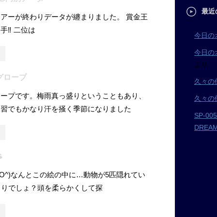
最近
アーが終わりデータが纏まりました。 賞金王
‼︎ 二位は
今日の
今日の
より
グローブ
久々の
シープです。梅雨真っ盛りということもあり、
久々の
練習でもかなり汗を掻く季節になりました
SP-0
DRE
⛳
^O^)なんとこの絵の中に…動物が5匹隠れてい
くりでしょ？頭を柔らかくして探