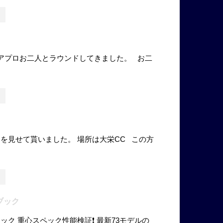
アプロお二人とラウンドしてきました。 お二
を見せて貰いました。 場所は大栄CC この方
し
ブック
ック 重心スペック性能検証❗️ 最新73モデルの