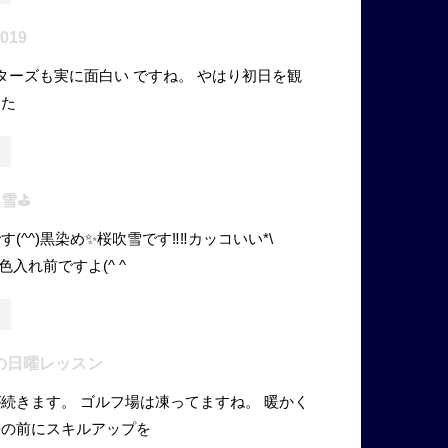
019
ーズも実に面白い ですね。 やはり初日を観
じた
吹雪⛳
(^^)黒染め✨桜吹雪です‼‼カッコいい*\
れが色入れ前ですよ(^ ^
の日曜レッスン
続きます。 ゴルフ場は凍ってますね。 暖かく
来の前にスキルアップを