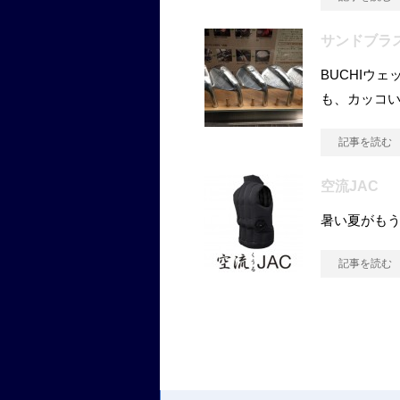
サンドブラス
BUCHIウ
も、カッコ
記事を読む
空流JAC
暑い夏がもうす
記事を読む