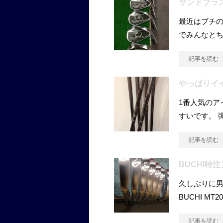
サンドブラス
最近はブチの
でみんなとち
記事を読む
やっぱりイイ
1番人気のア
すいです。 
記事を読む
BUCHI特
久しぶりに男
BUCHI MT2
記事を読む