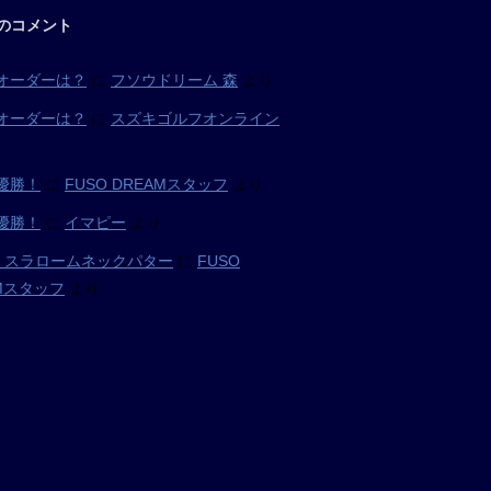
のコメント
オーダーは？
に
フソウドリーム 森
より
オーダーは？
に
スズキゴルフオンライン
優勝！
に
FUSO DREAMスタッフ
より
優勝！
に
イマピー
より
05 スラロームネックパター
に
FUSO
AMスタッフ
より