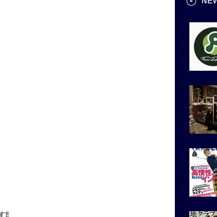
NE
‼︎