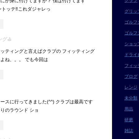
にか身に付けてますか？ 僕は付けてます
クラブ
ントッテ‼︎これダジャレっ
グリッ
ゴルフ
ゴルフ
グ⛳️
ショッ
ッティングと言えばクラブの フィッティング
ドライ
よね、。。 でも今回は
フィッ
ブログ
レンジ
未分類
ースに行ってきました(^^) クラブは最高です
用品
りのラウンド ショ
研磨
雑誌