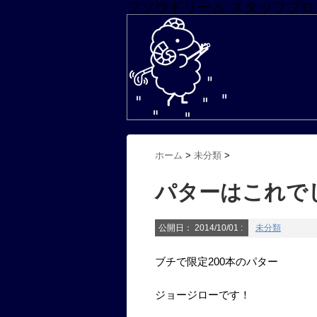
フソウドリーム スタッフブロ
ホーム
>
未分類
>
パターはこれでし
公開日：
2014/10/01
:
未分類
ブチで限定200本のパター
ジョージローです！