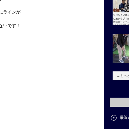
にラインが
ないです！
！
→もっ
最近