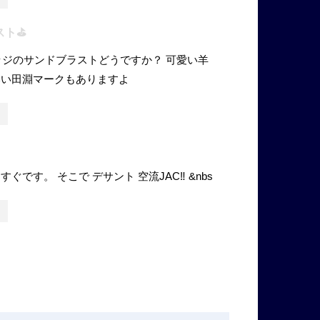
ト⛳️
ェッジのサンドブラストどうですか？ 可愛い羊
いい田淵マークもありますよ
ぐです。 そこで デサント 空流JAC‼️ &nbs