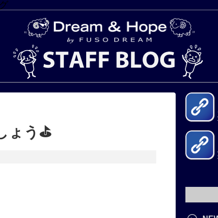
グ
ょう⛳️