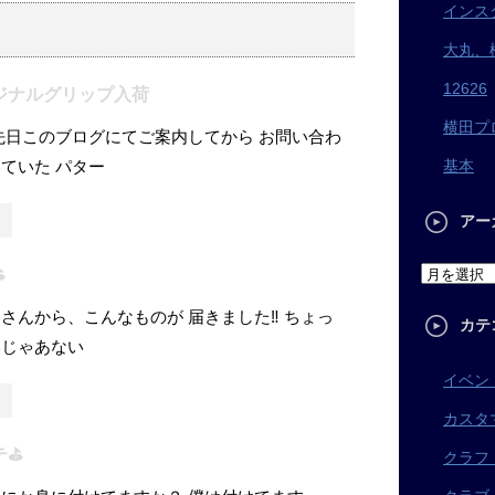
インス
大丸、
12626
ジナルグリップ入荷
横田プ
先日このブログにてご案内してから お問い合わ
ていた パター
基本
アー
️
さんから、こんなものが 届きました‼︎ ちょっ
カテ
いじゃあない
イベン
カスタ
⛳️
クラフ