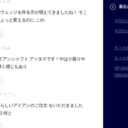
ト⛳️
最近
ウェッジを作る方が増えてきましたね！ そこ
ょっと変えるのに この
今日の
今日の
より
ね⛳️
久々の
久々の
イアンシャフト アッタスです！やはり振りや
弾く感じもあり
SP-0
DRE
注アイアン
らしいアイアンのご注文 をいただきました
01 何と