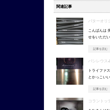
関連記事
パターオリ
こんばんは 
せをいただい
記事を読む
バシレウス⛳
トライファス
とかっこい
記事を読む
コラントッテ