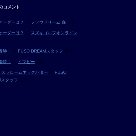
のコメント
オーダーは？
に
フソウドリーム 森
より
オーダーは？
に
スズキゴルフオンライン
優勝！
に
FUSO DREAMスタッフ
より
優勝！
に
イマピー
より
05 スラロームネックパター
に
FUSO
AMスタッフ
より