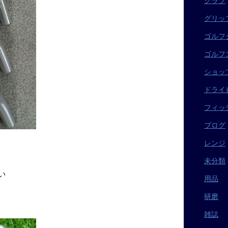
クラブ
グリッ
ゴルフ
ゴルフ
ショッ
ドライ
フィッ
ブログ
レンジ
未分類
い
用品
研磨
雑誌