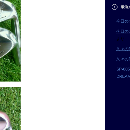
最近
今日の
今日の
より
久々の
久々の
SP-0
DRE