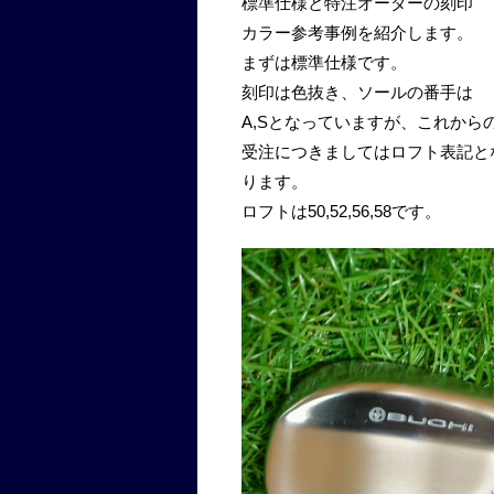
標準仕様と特注オーダーの刻印
カラー参考事例を紹介します。
まずは標準仕様です。
刻印は色抜き、ソールの番手は
A,Sとなっていますが、これから
受注につきましてはロフト表記と
ります。
ロフトは50,52,56,58です。