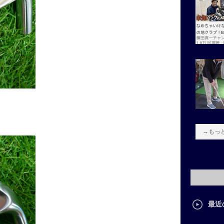
→もっ
最近