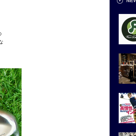
NE
の
な