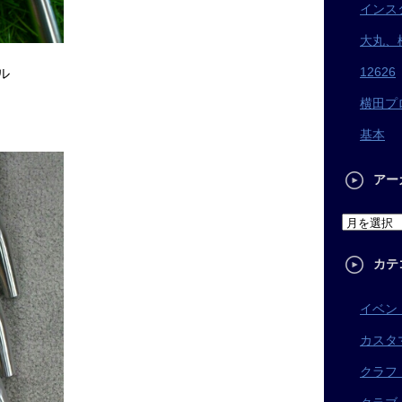
インス
大丸、
12626
ル
横田プ
。
基本
アー
カテ
イベン
カスタ
クラフ