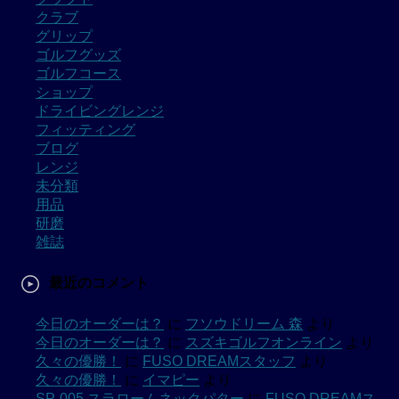
クラブ
グリップ
ゴルフグッズ
ゴルフコース
ショップ
ドライビングレンジ
フィッティング
ブログ
レンジ
未分類
用品
研磨
雑誌
最近のコメント
今日のオーダーは？
に
フソウドリーム 森
より
今日のオーダーは？
に
スズキゴルフオンライン
より
久々の優勝！
に
FUSO DREAMスタッフ
より
久々の優勝！
に
イマピー
より
SP-005 スラロームネックパター
に
FUSO DREAMス