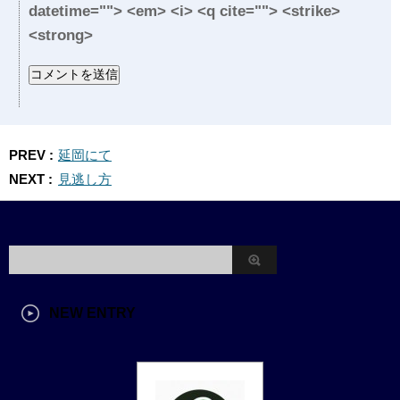
datetime=""> <em> <i> <q cite=""> <strike>
<strong>
PREV :
延岡にて
NEXT :
見逃し方
NEW ENTRY