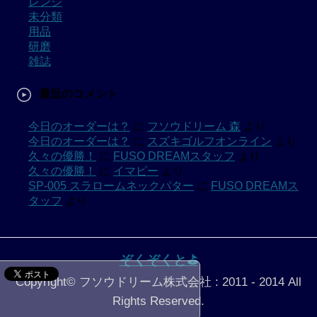
レンジ
未分類
用品
研磨
雑誌
最近のコメント
今日のオーダーは？
に
フソウドリーム 森
より
今日のオーダーは？
に
スズキゴルフオンライン
より
久々の優勝！
に
FUSO DREAMスタッフ
より
久々の優勝！
に
イマピー
より
SP-005 スラロームネックパター
に
FUSO DREAMス
タッフ
より
ぞくぞくと⛳️
Copyright© フソウドリーム株式会社 : 2011 - 2014 All
Rights Reserved.