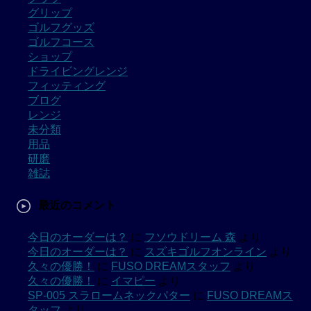
グリップ
ゴルフグッズ
ゴルフコース
ショップ
ドライビングレンジ
フィッティング
ブログ
レンジ
未分類
用品
研磨
雑誌
最近のコメント
今日のオーダーは？
に
フソウドリーム 森
より
今日のオーダーは？
に
スズキゴルフオンライン
より
久々の優勝！
に
FUSO DREAMスタッフ
より
久々の優勝！
に
イマピー
より
SP-005 スラロームネックパター
に
FUSO DREAMス
タッフ
より