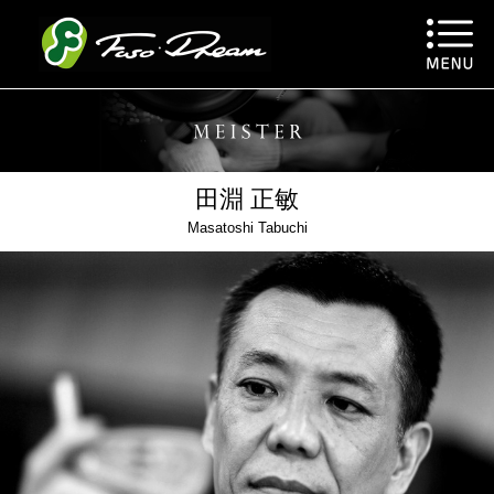
FUSO DREAM
MENU
MEISTER
田淵 正敏
Masatoshi Tabuchi