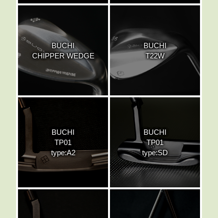
BUCHI
BUCHI
CHIPPER WEDGE
T22W
BUCHI
BUCHI
TP01
TP01
type:A2
type:SD