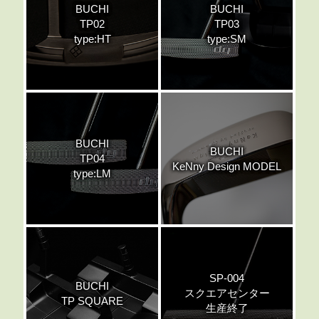
BUCHI
BUCHI
TP02
TP03
type:HT
type:SM
BUCHI
BUCHI
TP04
KeNny Design MODEL
type:LM
SP-004
BUCHI
スクエアセンター
TP SQUARE
生産終了