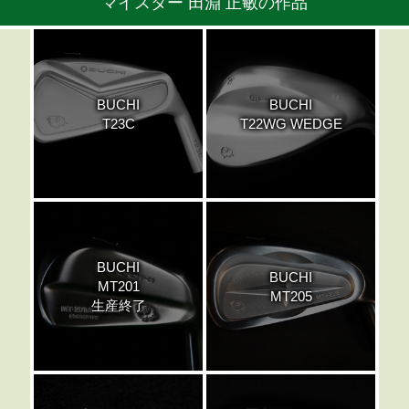
マイスター 田淵 正敏の作品
BUCHI
BUCHI
T23C
T22WG WEDGE
BUCHI
BUCHI
MT201
MT205
生産終了