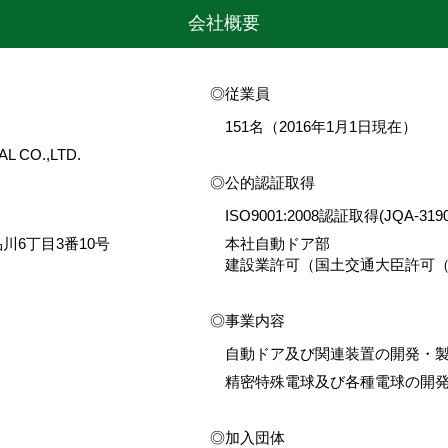
会社概要
従業員
151名（2016年1月1日現在）
L CO.,LTD.
公的認証取得
ISO9001:2008認証取得(JQA-3190
品川6丁目3番10号
本社自動ドア部
建設業許可（国土交通大臣許可（般
事業内容
自動ドア及び関連装置の開発・
精密特殊電球及び各種電球の開
加入団体